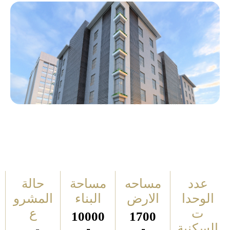
عدد
مساحه
مساحة
حالة
الوحدا
الارض
البناء
المشرو
ت
ع
10000
1700
السكنية