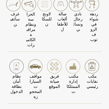
ردهة
نادي
صالة
لاونج
غرف
الحرا
شواء
رجال
ألعاب
للسكا
سائقي
سة
في
ونسائ
للأطفا
ن
ن
ونظام
الرو
ي
ل
مراقب
ف
ة
توب
الكامي
رات
مكب
مكتب
فريق
مواقف
نظام
نفايات
إدارة
صيانة
السيارا
أمان
رئيسي
الممتلكا
الموقع
ت
بطاقة
ت
المحجو
الدخول
زة