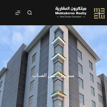
ميم ريزيدنس الضباب