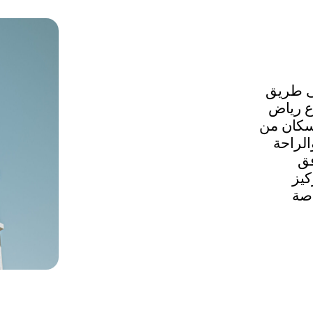
ى طريق
ع رياض
لسكان من
الراحة
فق
كيز
اصة